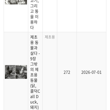
고기,
그리
고 똥
을 이
용하
다
제초
제초용 동물로 활용할 수 있는 여러 가축 이
용 동
물과
살다 -
9장
그밖
의 제
272
2026-07-01
초용
동물
(닭,
콜덕C
all D
uck,
돼지)