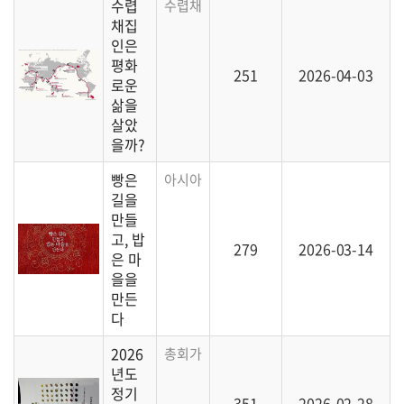
수렵
수렵채집과 농경으로 대표되는 인간의 생산 
채집
인은
평화
251
2026-04-03
로운
삶을
살았
을까?
빵은
아시아 각지의 주요 곡물을 살펴봅니다.
길을
만들
고, 밥
279
2026-03-14
은 마
을을
만든
다
2026
총회가 시작됩니다.
년도
정기
351
2026-02-28