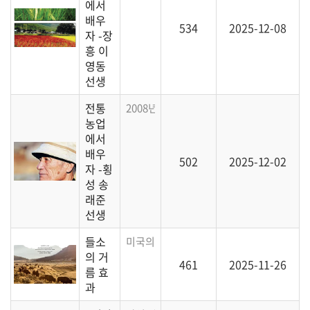
에서
배우
534
2025-12-08
자 -장
흥 이
영동
선생
전통
2008년에 만나 뵈었던 횡성의 송래준 선생
농업
에서
배우
502
2025-12-02
자 -횡
성 송
래준
선생
들소
미국의 들소가 이동하며 발생하는 의외의 거
의 거
461
2025-11-26
름 효
과