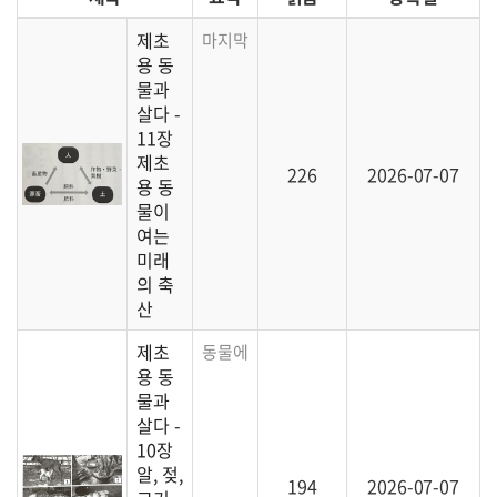
제초
마지막으로 저자는 '작은 축산'을 지향하는
용 동
물과
살다 -
11장
제초
226
2026-07-07
용 동
물이
여는
미래
의 축
산
제초
동물에게서 얻어 활용할 수 있는 다양한 부
용 동
물과
살다 -
10장
알, 젖,
194
2026-07-07