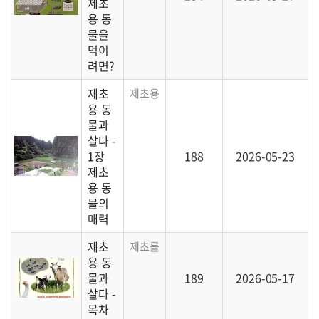
제초
용 동
물을
먹이
려면?
제초
제초용 동물을 소개하기 시작합니다.
용 동
물과
살다 -
1장
188
2026-05-23
제초
용 동
물의
매력
제초
제초를 목적으로 동물을 사육하는 이야기입
용 동
물과
189
2026-05-17
살다 -
목차