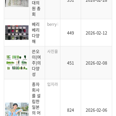
대의
원 총
회
베리
berry 종류는 참으로 다양합니다.
베리
449
2026-02-12
다양
해
쓴오
사진을 통해 쓴오이가 얼마나 다양한지 한눈
이(여
주)의
451
2026-02-08
다양
성
종자
입지라는 나이인 15세의 일본인 청소년이 
회사
를 설
립한
일본
824
2026-02-06
의 어