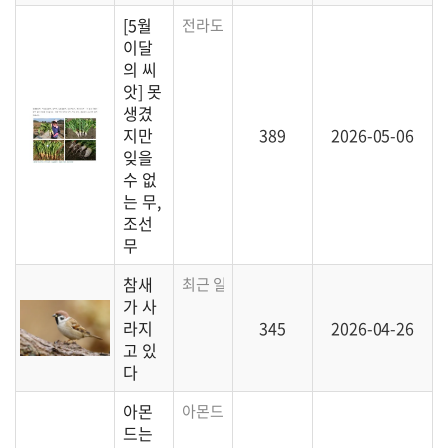
[5월
전라도 지역에서 오래도록 이어온 '판엽계 
이달
의 씨
앗] 못
생겼
지만
389
2026-05-06
잊을
수 없
는 무,
조선
무
참새
최근 일본의 조사에 의하면 흔히 볼 수 있던
가 사
라지
345
2026-04-26
고 있
다
아몬
아몬드는 땅콩 같이 땅에서 열리는 게 아니라
드는