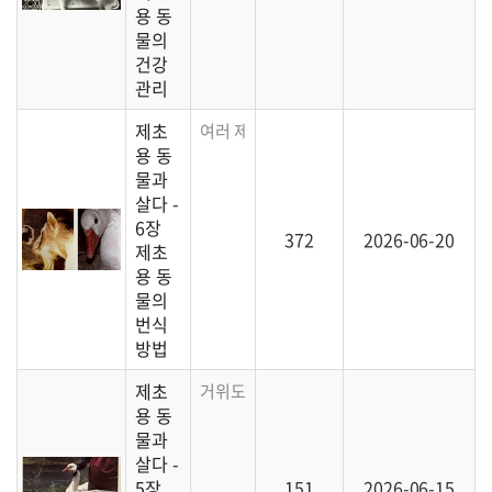
용 동
물의
건강
관리
제초
여러 제초용 동물의 번식과 새끼 보호에 대한
용 동
물과
살다 -
6장
372
2026-06-20
제초
용 동
물의
번식
방법
제초
거위도 훌륭한 제초용 동물이라고 합니다. 한
용 동
물과
살다 -
5장
151
2026-06-15