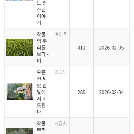
느 청
소년
이야
기
작물
벼의 뿌리에 대해 살펴봅니다.
의 뿌
리를
411
2026-02-05
보다 -
벼
모든
외교부에서 간행하는 잡지에 소개된 씨드림
건 씨
앗 한
알에
289
2026-02-04
서 비
롯된
다
작물
시금치의 뿌리에 대해 알아봅시다
뿌리