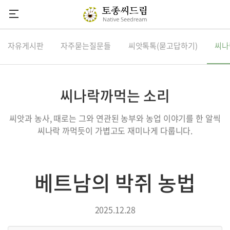
씨드림
자유게시판
자주묻는질문들
씨앗톡톡(묻고답하기)
씨나
씨앗소식
씨앗도감
씨나락까먹는 소리
정기씨앗나눔
씨앗과 농사, 때로는 그와 연관된 농부와 농업 이야기를 한 알씩
씨앗마당
씨나락 까먹듯이 가볍고도 재미나게 다룹니다.
참여하기
후원안내
베트남의 박쥐 농법
다음카페
유튜브채널
2025.12.28