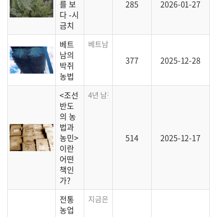
를 보
285
2026-01-27
다 -시
금치
베트
베트남의 농민은 박쥐를 이용해 생태적으로 
남의
377
2025-12-28
박쥐
농법
<조선
4년 남짓 걸려 완역한 <조선 반도의 농법과 
반도
의 농
법과
농민>
514
2025-12-17
이란
어떤
책인
가?
전통
지금은 유명하신 장흥의 이영동 선생님과 20
농업