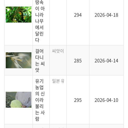
땅속
이 아
니라
294
2026-04-18
나무
에서
달린
다
걸어
씨앗이 걸어다닐 수 있다니! 신기하고 놀라
다니
285
2026-04-14
는 씨
앗
유기
일본 유기농업 농민의 농사 이야기입니다.
농업
의 신
이라
295
2026-04-10
불리
는 사
람