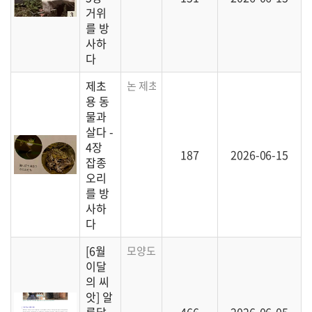
거위
를 방
사하
다
제초
논 제초용으로 활용하는 오리 농법에 대한 
용 동
물과
살다 -
4장
187
2026-06-15
잡종
오리
를 방
사하
다
[6월
모양도 색도 맛도 다른, 다양한 '토종동부'를
이달
의 씨
앗] 알