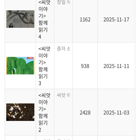
<씨앗
장일 식물, 단일 식물, 그리고 고정종에 대한
이야
기>
1162
2025-11-17
함께
읽기
4
<씨앗
종자 소독, 품종명, 저항성에 대한 이야기
이야
기>
938
2025-11-11
함께
읽기
3
<씨앗
씨앗 이야기 1장 씨앗과 품종에 대한 문답
이야
기>
2428
2025-11-03
함께
읽기
2