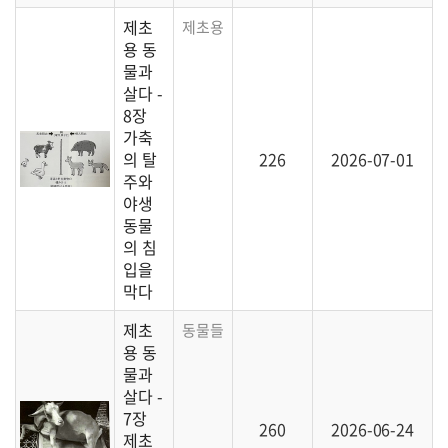
제초
제초용 동물을 관리하는 방법에 대한 설명입
용 동
물과
살다 -
8장
가축
의 탈
226
2026-07-01
주와
야생
동물
의 침
입을
막다
제초
동물들이 건강하게 자랄 수 있도록 돕는 방
용 동
물과
살다 -
7장
260
2026-06-24
제초