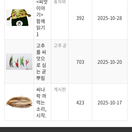
<씨앗
종자와 종묘회사에 대한 정보를 담은 일본 
이야
기>
392
2025-10-28
함께
읽기
1
고추
고추 곧뿌림(직파)에 대한 이야기
를 씨
앗으
703
2025-10-20
로 심
는 곧
뿌림
씨나
게시판 소개
락 까
먹는
423
2025-10-17
소리,
시작.