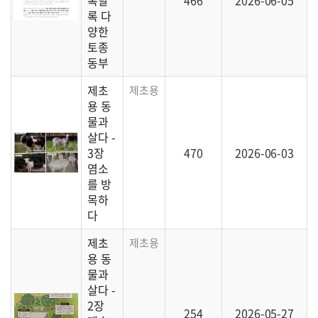
록달
466
2026-06-05
록 다
양한
토종
동부
제초
제초용 동물 가운데 염소에 대한 이야기가 
용 동
물과
살다 -
3장
470
2026-06-03
염소
를 방
목하
다
제초
제초용 동물을 사육하기 위한 본격 준비 단
용 동
물과
살다 -
2장
254
2026-05-27